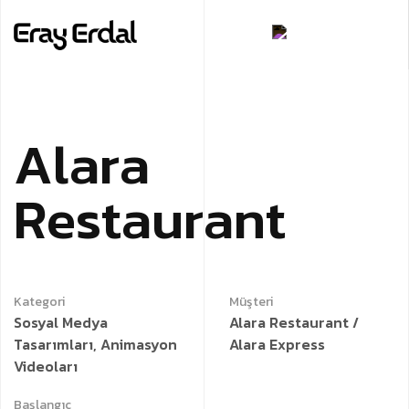
A
l
a
r
a
R
e
s
t
a
u
r
a
n
t
Kategori
Müşteri
Sosyal Medya
Alara Restaurant /
Tasarımları, Animasyon
Alara Express
Videoları
Başlangıç